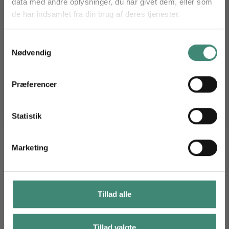
data med andre oplysninger, du har givet dem, eller som
Mapel Hat
Lucky Wish
de har indsamlet fra din brug af deres tjenester.
Få 10 % på dit næste garnkøb
Tilmeld dig vores nyhedsbrev og nyd de bløde fordele.
Samtykkevalg
Nødvendig
Email
TILMELD DIG
Præferencer
*Ved at tilmelde dig vores nyhedsbrev accepterer du vores persondatapolitik, og du giver
samtykke til, at vi må sende dig markedsføring inden for vores produktsortiment via e-mail. Du
kan til enhver tid trække dit samtykke tilbage.
Statistik
Hot Cocoa Hat
Remembering Spring
Marketing
Tillad alle
Tillad valgte