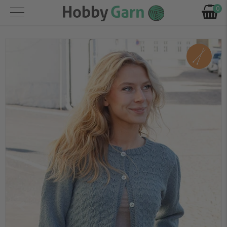
0
Forrige
Næst