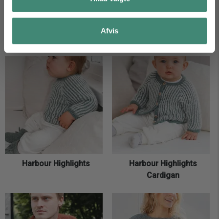
Afvis
Spill the Beans
Notions of Spring
Harbour Highlights
Harbour Highlights
Cardigan