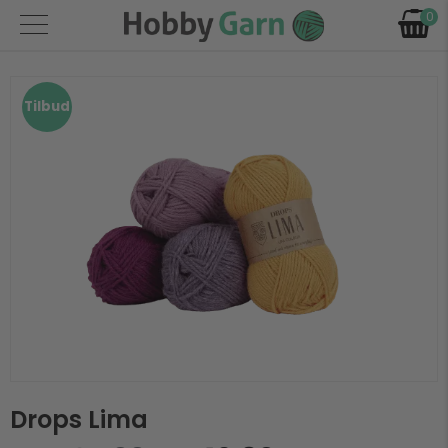
0
Tilbud
Forrige
Næst
Drops Lima