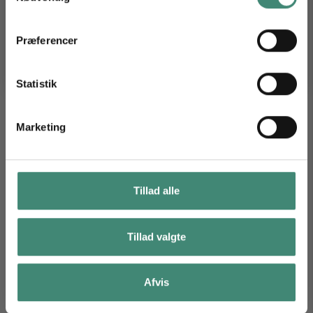
TILMELD DIG
Præferencer
*Ved at tilmelde dig vores nyhedsbrev accepterer du vores persondatapolitik, og du giver
samtykke til, at vi må sende dig markedsføring inden for vores produktsortiment via e-mail. Du
kan til enhver tid trække dit samtykke tilbage.
Statistik
Glacier Waters
Day to Knight
Marketing
Tillad alle
Tillad valgte
Reykjavik (herre)
Sunny Trails
Afvis