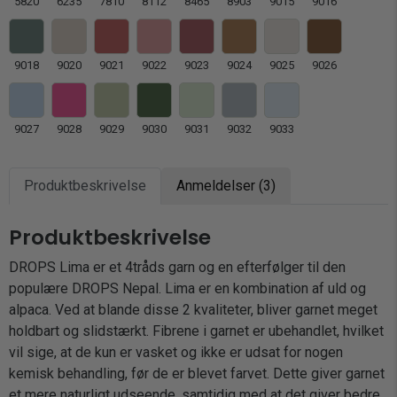
5820
6235
7810
8112
8465
8903
9015
9016
9018
9020
9021
9022
9023
9024
9025
9026
9027
9028
9029
9030
9031
9032
9033
Produktbeskrivelse
Anmeldelser (3)
Produktbeskrivelse
DROPS Lima er et 4tråds garn og en efterfølger til den
populære DROPS Nepal. Lima er en kombination af uld og
alpaca. Ved at blande disse 2 kvaliteter, bliver garnet meget
holdbart og slidstærkt. Fibrene i garnet er ubehandlet, hvilket
vil sige, at de kun er vasket og ikke er udsat for nogen
kemisk behandling, før de er blevet farvet. Dette giver garnet
et mere naturligt udseende, samtidig med at det giver bedre