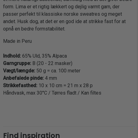
form. Lima er et rigtig lækkert og dejlig varmt garn, der
passer perfekt til klassiske norske sweatres og meget
andet. Husk dog, at det er en god ide at strikke fast for at
opnå en bedre formstabilitet.
Made in Peru
Indhold:
65% Uld, 35% Alpaca
Garngruppe:
B (20 - 22 masker)
Vægt/længde:
50 g = ca. 100 meter
Anbefalede pinde:
4 mm
Strikkefasthed:
10 x 10 cm = 21 m x 28 p
Håndvask, max 30°C / Tørres fladt / Kan filtes
Find inspiration