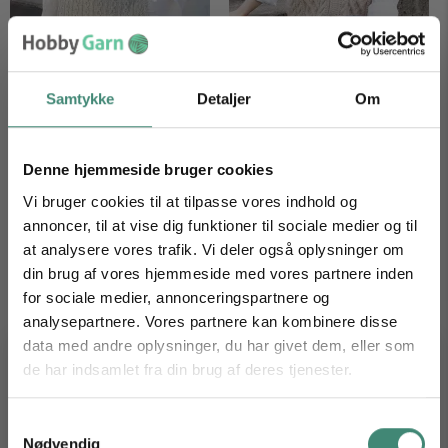
Diamond Sky
Poetry Reading
Samtykke
Detaljer
Om
Denne hjemmeside bruger cookies
Vi bruger cookies til at tilpasse vores indhold og
annoncer, til at vise dig funktioner til sociale medier og til
at analysere vores trafik. Vi deler også oplysninger om
din brug af vores hjemmeside med vores partnere inden
for sociale medier, annonceringspartnere og
analysepartnere. Vores partnere kan kombinere disse
Country Muse
Country Muse Cardigan
data med andre oplysninger, du har givet dem, eller som
de har indsamlet fra din brug af deres tjenester.
Få 10 % på dit næste garnkøb
Tilmeld dig vores nyhedsbrev og nyd de bløde fordele.
Samtykkevalg
Nødvendig
Email