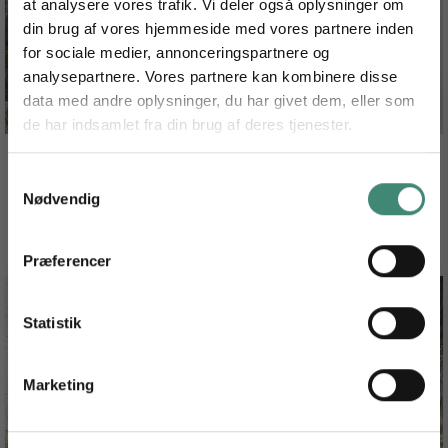
at analysere vores trafik. Vi deler også oplysninger om
din brug af vores hjemmeside med vores partnere inden
for sociale medier, annonceringspartnere og
analysepartnere. Vores partnere kan kombinere disse
data med andre oplysninger, du har givet dem, eller som
de har indsamlet fra din brug af deres tjenester.
Få 10 % på dit næste garnkøb
Salt Sea Air
Rhythmic Rain Jacket
Tilmeld dig vores nyhedsbrev og nyd de bløde fordele.
Samtykkevalg
DKK 149,00
DKK 186,25
Nødvendig
Email
SE PRODUKT
SE PRODUKT
TILMELD DIG
Præferencer
*Ved at tilmelde dig vores nyhedsbrev accepterer du vores persondatapolitik, og du giver
samtykke til, at vi må sende dig markedsføring inden for vores produktsortiment via e-mail. Du
kan til enhver tid trække dit samtykke tilbage.
Statistik
Marketing