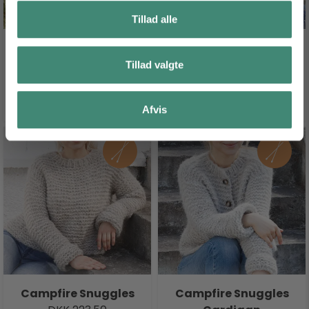
Tillad alle
Rosehip Jam Sweater
Rivers Rest Sweater
DKK 186,25
DKK 149,00
Tillad valgte
SE PRODUKT
SE PRODUKT
Afvis
Campfire Snuggles
Campfire Snuggles