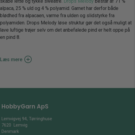
skabe lette og tykke sweatre.
Drops Melody
består af 71 %
alpaca, 25 % uld og 4 % polyamid. Garnet har derfor både
blødhed fra alpacaen, varme fra ulden og slidstyrke fra
polyamiden. Drops Melody løse struktur gør det også muligt at
lave luftige trøjer selv om det anbefalede pind er helt oppe på
en pind 8.
Læs mere
I denne kategori kan du finde mange forskellige opskrifter alle
fremstillet i Drops Melody. Her kan du både strikke cardigans,
sweatre, toppe og veste. Der er uanede mulighed når du har
valgt at bruge Drops Melody.
HobbyGarn ApS
Klar til Vinter:
Drops Melody er det perfekte garn at brug, hvis du skal i gang
Lemvigvej 94, Tørringhuse
med den perfekte sweater til overgangen fra efterår til vinter.
7620 Lemvig
Her kan du blandt andet vælge ”Swirling Smoke” serien ,hvor du
Denmark