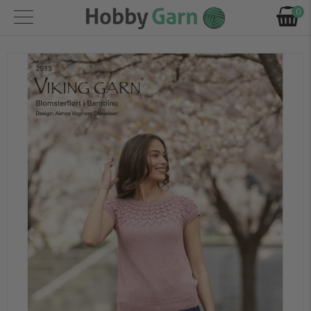
0
Forrige
Næst