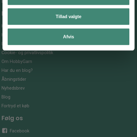
E-mail:
info@hobbygarn.dk
Information
Tillad valgte
Kontakt os
Handelsbetingelser
Afvis
Leveringsbetingelser
Cookie- og privatlivspolitik
Om HobbyGarn
Har du en blog?
Åbningstider
Nyhedsbrev
Blog
Fortryd et køb
Følg os
Facebook