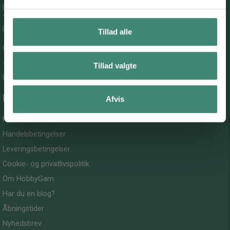
Lemvigvej 94, Tørringhuse
7620 Lemvig
Denmark
Tillad alle
CVR-nummer: 41995971
Tillad valgte
Telefon:
51910392
E-mail:
info@hobbygarn.dk
Information
Afvis
Kontakt os
Handelsbetingelser
Leveringsbetingelser
Cookie- og privatlivspolitik
Om HobbyGarn
Har du en blog?
Åbningstider
Nyhedsbrev