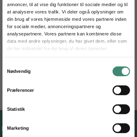
Broderi Kit - Deara Santa
annoncer, til at vise dig funktioner til sociale medier og til
at analysere vores trafik. Vi deler også oplysninger om
Broderiet måler 20 cm. i diameter
din brug af vores hjemmeside med vores partnere inden
Kittet Indholder:
for sociale medier, annonceringspartnere og
analysepartnere. Vores partnere kan kombinere disse
Stof: 100 % bomuld
data med andre oplysninger, du har givet dem, eller som
de har indsamlet fra din brug af deres tjenester.
Garn: 100 % bomuld
Få 10 % på dit næste garnkøb
Broderiramme, nål og mønster
Tilmeld dig vores nyhedsbrev og nyd de bløde fordele.
Samtykkevalg
Nødvendig
Email
Se andre kit fra
Permin
TILMELD DIG
Præferencer
*Ved at tilmelde dig vores nyhedsbrev accepterer du vores persondatapolitik, og du giver
samtykke til, at vi må sende dig markedsføring inden for vores produktsortiment via e-mail. Du
kan til enhver tid trække dit samtykke tilbage.
Statistik
HobbyGarn ApS
Marketing