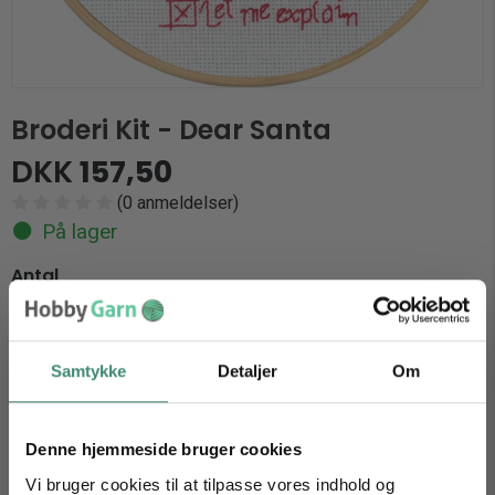
Broderi Kit - Dear Santa
DKK
157,50
(0 anmeldelser)
På lager
Antal
Samtykke
Detaljer
Om
Produktbeskrivelse
Anmeldelser (0)
Denne hjemmeside bruger cookies
Produktbeskrivelse
Vi bruger cookies til at tilpasse vores indhold og